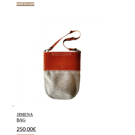
Add to cart
JIMENA
BAG
250,00
€