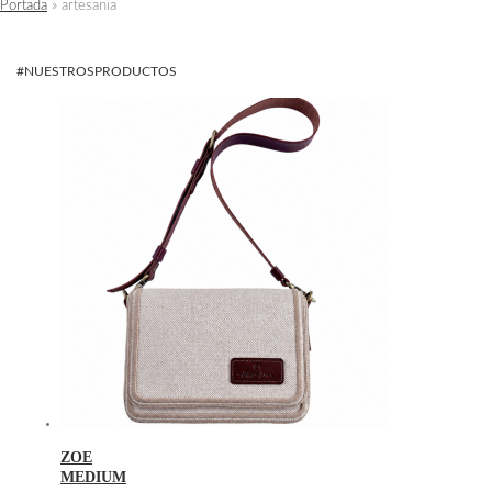
Portada
»
artesania
#NUESTROSPRODUCTOS
ZOE
MEDIUM